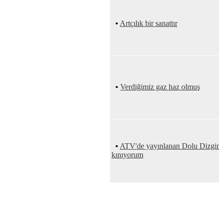
•
Artçılık bir sanattır
•
Verdiğimiz gaz haz olmuş
•
ATV'de yayınlanan Dolu Dizgin Y
kınıyorum