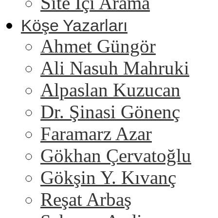
Site İçi Arama
Köşe Yazarları
Ahmet Güngör
Ali Nasuh Mahruki
Alpaslan Kuzucan
Dr. Şinasi Gönenç
Faramarz Azar
Gökhan Çervatoğlu
Gökşin Y. Kıvanç
Reşat Arbaş