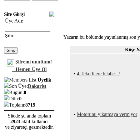
Site Girişi
Üye Adı:
Şifre:
Yazarın bu bölümde yayınlanmış son yaz
Köşe Ya
Şifremi unuttum!
Hemen Üye Ol
•
4 Tekerlilere hitabe...!
Üyelik
Son Üye:
Dakarist
Bugün:
0
Dün:
0
Toplam:
8715
•
Motorunu yıkatmaya vermiyor
Sitede şu anda toplam
2923
aktif kullanıcı
ve ziyaretçi gezmektedir.