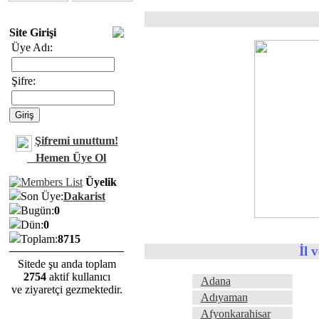
Site Girişi
Üye Adı:
Şifre:
Şifremi unuttum!
Hemen Üye Ol
Üyelik
Son Üye:
Dakarist
Bugün:
0
Dün:
0
Toplam:
8715
İl 
Sitede şu anda toplam
2754
aktif kullanıcı
Adana
ve ziyaretçi gezmektedir.
Adıyaman
Afyonkarahisar