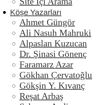
Site İçi Arama
Köşe Yazarları
Ahmet Güngör
Ali Nasuh Mahruki
Alpaslan Kuzucan
Dr. Şinasi Gönenç
Faramarz Azar
Gökhan Çervatoğlu
Gökşin Y. Kıvanç
Reşat Arbaş