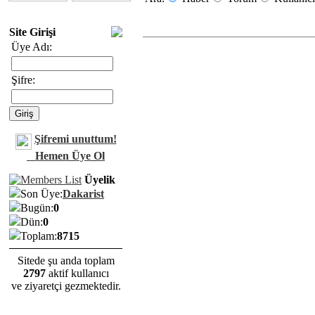
Site Girişi
Üye Adı:
Şifre:
Şifremi unuttum!
Hemen Üye Ol
Üyelik
Son Üye:
Dakarist
Bugün:
0
Dün:
0
Toplam:
8715
Sitede şu anda toplam
2797
aktif kullanıcı
ve ziyaretçi gezmektedir.