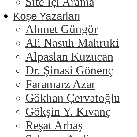
Site İçi Arama
Köşe Yazarları
Ahmet Güngör
Ali Nasuh Mahruki
Alpaslan Kuzucan
Dr. Şinasi Gönenç
Faramarz Azar
Gökhan Çervatoğlu
Gökşin Y. Kıvanç
Reşat Arbaş