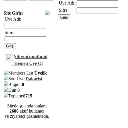
Üye Adı:
Şifre:
Site Girişi
Üye Adı:
Şifre:
Şifremi unuttum!
Hemen Üye Ol
Üyelik
Son Üye:
Dakarist
Bugün:
0
Dün:
0
Toplam:
8715
Sitede şu anda toplam
2686
aktif kullanıcı
ve ziyaretçi gezmektedir.