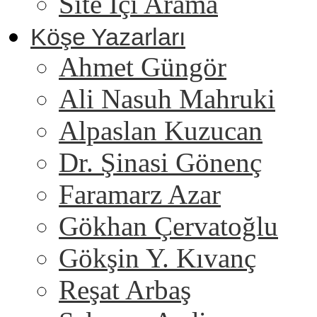
Site İçi Arama
Köşe Yazarları
Ahmet Güngör
Ali Nasuh Mahruki
Alpaslan Kuzucan
Dr. Şinasi Gönenç
Faramarz Azar
Gökhan Çervatoğlu
Gökşin Y. Kıvanç
Reşat Arbaş