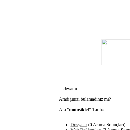
... devamı
Aradığınızı bulamadınız mı?
Ara "
motosiklet
" Tarih::
Dosyalar
(0 Arama Sonuçları)
Web Bağlantıları
(2 Arama Sonuç