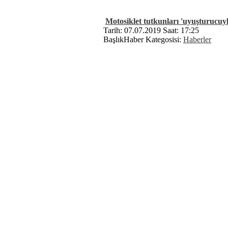
Motosiklet tutkunları 'uyuşturucuyl
Tarih: 07.07.2019 Saat: 17:25
BaşlıkHaber Kategosisi:
Haberler