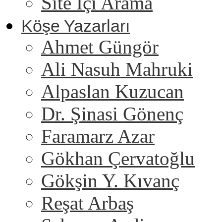
Site İçi Arama
Köşe Yazarları
Ahmet Güngör
Ali Nasuh Mahruki
Alpaslan Kuzucan
Dr. Şinasi Gönenç
Faramarz Azar
Gökhan Çervatoğlu
Gökşin Y. Kıvanç
Reşat Arbaş