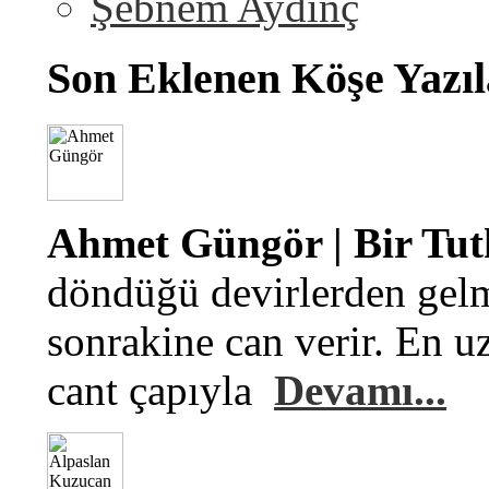
Şebnem Aydinç
Son Eklenen Köşe Yazıl
Ahmet Güngör | Bir Tu
döndüğü devirlerden gelm
sonrakine can verir. En u
cant çapıyla
Devamı...