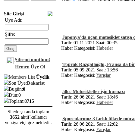
Site Girişi
Üye Adı:
Şifre:
Japonya’da uçan motosiklet satışa ç
Tarih: 01.11.2021 Saat: 00:35
Haber Kategosisi:
Haberler
Şifremi unuttum!
Toprak Razgatlıoğlu, Fransa'da bir
Hemen Üye Ol
Tarih: 05.09.2021 Saat: 13:56
Haber Kategosisi:
Yarışlar
Üyelik
Son Üye:
Dakarist
Bugün:
0
50cc Motosikletler işin kurnazı
Dün:
0
Tarih: 26.06.2021 Saat: 18:46
Toplam:
8715
Haber Kategosisi:
Haberler
Sitede şu anda toplam
3652
aktif kullanıcı
Sporcularımız 3 farklı ülkede müca
ve ziyaretçi gezmektedir.
Tarih: 26.06.2021 Saat: 12:02
Haber Kategosisi:
Yarışlar