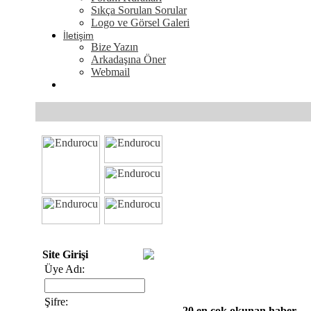
Sıkça Sorulan Sorular
Logo ve Görsel Galeri
İletişim
Bize Yazın
Arkadaşına Öner
Webmail
Site Girişi
Üye Adı:
Şifre:
20 en çok okunan haber