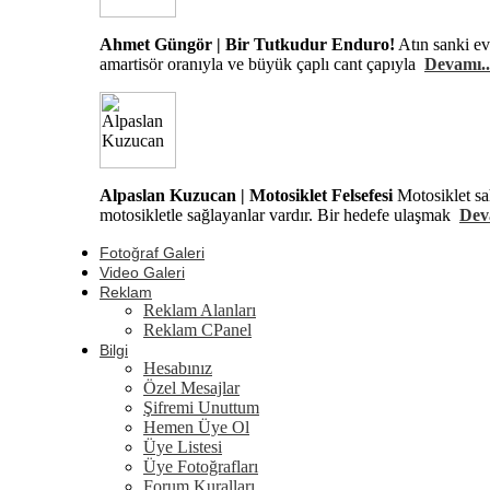
Ahmet Güngör | Bir Tutkudur Enduro!
Atın sanki ev
amartisör oranıyla ve büyük çaplı cant çapıyla
Devamı..
Alpaslan Kuzucan | Motosiklet Felsefesi
Motosiklet sa
motosikletle sağlayanlar vardır. Bir hedefe ulaşmak
Dev
Fotoğraf Galeri
Video Galeri
Reklam
Reklam Alanları
Reklam CPanel
Bilgi
Hesabınız
Özel Mesajlar
Şifremi Unuttum
Hemen Üye Ol
Üye Listesi
Üye Fotoğrafları
Forum Kuralları