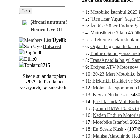
·
1:
Motobike İstanbul 2023 k
·
2:
''Rentacar Yaşar'' Yaşar C
Şifremi unuttum!
·
3:
İznik'te Süper Enduro Ş
Hemen Üye Ol
·
4:
Motosikletle 5 kıta 45 ül
·
5:
2 Tekerde elektrikli akım
Üyelik
·
6:
Organ bağışına dikkat çe
Son Üye:
Dakarist
·
Bugün:
0
7:
Enduro Şampiyonası nefes
Dün:
0
·
8:
TransAnatolia bu yıl Sam
Toplam:
8715
·
9:
Erciyes ATV-Motosnow
·
10:
20-23 Mart Motobike İs
Sitede şu anda toplam
·
11:
Elektrikli Bisiklet ve S
2937
aktif kullanıcı
·
ve ziyaretçi gezmektedir.
12:
Motosiklet sporlarında h
·
13:
Kevlar Nedir ?
- (13480
·
14:
İşte İlk Türk Malı Endu
·
15:
Çalıntı BMW F650 GS
·
16:
Neden Enduro Motorla
·
17:
Motobike Istanbul 2022
·
18:
En Sessiz Kask
- (1074
·
19:
Manisa Alaşehir'de Hed