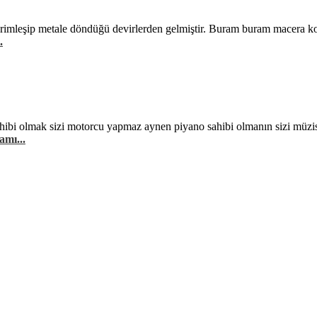
rimleşip metale döndüğü devirlerden gelmiştir. Buram buram macera ko
.
hibi olmak sizi motorcu yapmaz aynen piyano sahibi olmanın sizi müzis
amı...