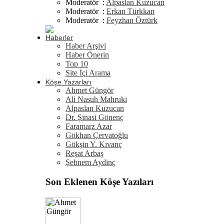
Moderatör :
Alpaslan Kuzucan
Moderatör :
Erkan Türkkan
Moderatör :
Feyzhan Öztürk
Haberler
Haber Arşivi
Haber Önerin
Top 10
Site İçi Arama
Köşe Yazarları
Ahmet Güngör
Ali Nasuh Mahruki
Alpaslan Kuzucan
Dr. Şinasi Gönenç
Faramarz Azar
Gökhan Çervatoğlu
Gökşin Y. Kıvanç
Reşat Arbaş
Şebnem Aydinç
Son Eklenen Köşe Yazıları