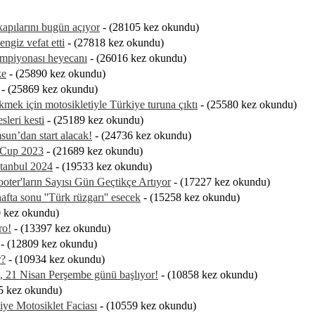
apılarını bugün açıyor
- (28105 kez okundu)
engiz vefat etti
- (27818 kez okundu)
ampiyonası heyecanı
- (26016 kez okundu)
ke
- (25890 kez okundu)
- (25869 kez okundu)
kmek için motosikletiyle Türkiye turuna çıktı
- (25580 kez okundu)
leri kesti
- (25189 kez okundu)
sun’dan start alacak!
- (24736 kez okundu)
 Cup 2023
- (21689 kez okundu)
tanbul 2024
- (19533 kez okundu)
cooter'ların Sayısı Gün Geçtikçe Artıyor
- (17227 kez okundu)
afta sonu ''Türk rüzgarı'' esecek
- (15258 kez okundu)
 kez okundu)
ro!
- (13397 kez okundu)
- (12809 kez okundu)
r?
- (10934 kez okundu)
, 21 Nisan Perşembe günü başlıyor!
- (10858 kez okundu)
5 kez okundu)
iye Motosiklet Faciası
- (10559 kez okundu)