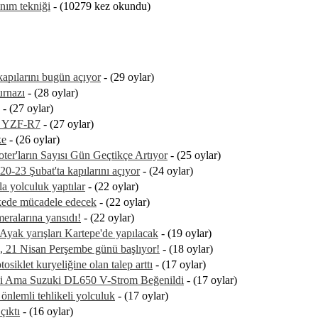
nım tekniği
- (10279 kez okundu)
apılarını bugün açıyor
- (29 oylar)
urnazı
- (28 oylar)
- (27 oylar)
a YZF-R7
- (27 oylar)
ke
- (26 oylar)
ooter'ların Sayısı Gün Geçtikçe Artıyor
- (25 oylar)
0-23 Şubat'ta kapılarını açıyor
- (24 oylar)
a yolculuk yaptılar
- (22 oylar)
lkede mücadele edecek
- (22 oylar)
alarına yansıdı!
- (22 oylar)
Ayak yarışları Kartepe'de yapılacak
- (19 oylar)
, 21 Nisan Perşembe günü başlıyor!
- (18 oylar)
iklet kuryeliğine olan talep arttı
- (17 oylar)
ldi Ama Suzuki DL650 V-Strom Beğenildi
- (17 oylar)
önlemli tehlikeli yolculuk
- (17 oylar)
çıktı
- (16 oylar)