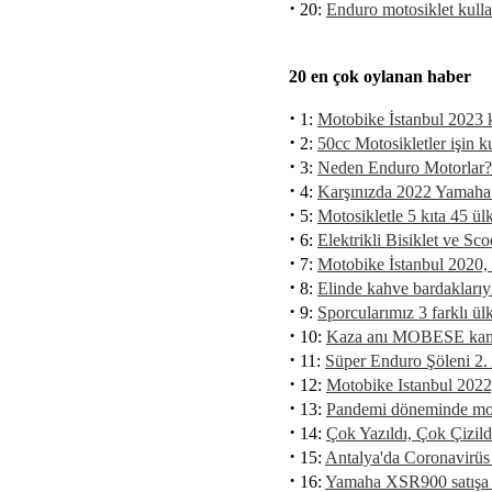
·
20:
Enduro motosiklet kulla
20 en çok oylanan haber
·
1:
Motobike İstanbul 2023 k
·
2:
50cc Motosikletler işin k
·
3:
Neden Enduro Motorlar?
·
4:
Karşınızda 2022 Yamah
·
5:
Motosikletle 5 kıta 45 ül
·
6:
Elektrikli Bisiklet ve Sc
·
7:
Motobike İstanbul 2020, 2
·
8:
Elinde kahve bardaklarıyl
·
9:
Sporcularımız 3 farklı ü
·
10:
Kaza anı MOBESE kamer
·
11:
Süper Enduro Şöleni 2. 
·
12:
Motobike Istanbul 2022
·
13:
Pandemi döneminde motos
·
14:
Çok Yazıldı, Çok Çizi
·
15:
Antalya'da Coronavirüs 
·
16:
Yamaha XSR900 satışa 