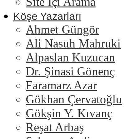
Site İçi Arama
Köşe Yazarları
Ahmet Güngör
Ali Nasuh Mahruki
Alpaslan Kuzucan
Dr. Şinasi Gönenç
Faramarz Azar
Gökhan Çervatoğlu
Gökşin Y. Kıvanç
Reşat Arbaş