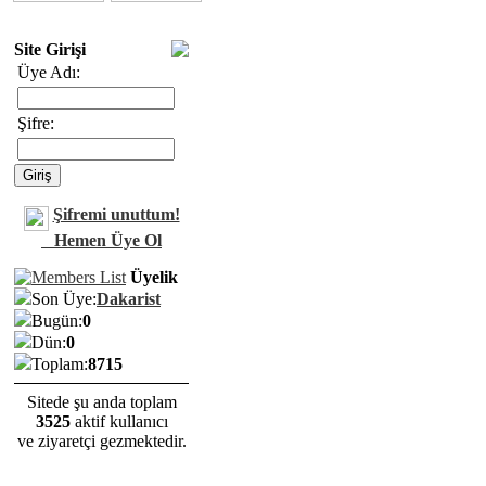
Site Girişi
Üye Adı:
Şifre:
Şifremi unuttum!
Hemen Üye Ol
Üyelik
Son Üye:
Dakarist
Bugün:
0
Dün:
0
Toplam:
8715
Sitede şu anda toplam
3525
aktif kullanıcı
ve ziyaretçi gezmektedir.