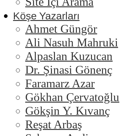
Site İçi Arama
Köşe Yazarları
Ahmet Güngör
Ali Nasuh Mahruki
Alpaslan Kuzucan
Dr. Şinasi Gönenç
Faramarz Azar
Gökhan Çervatoğlu
Gökşin Y. Kıvanç
Reşat Arbaş