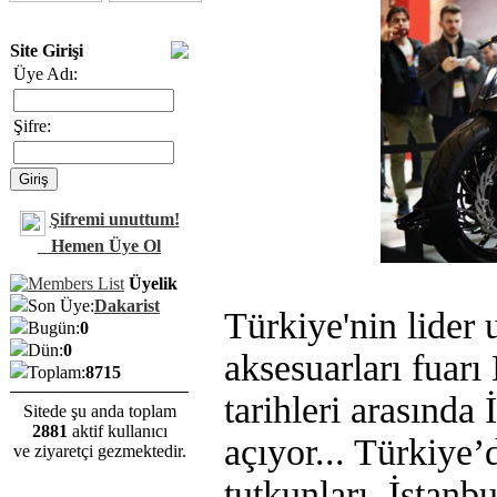
Site Girişi
Üye Adı:
Şifre:
Şifremi unuttum!
Hemen Üye Ol
Üyelik
Son Üye:
Dakarist
Türkiye'nin lider u
Bugün:
0
Dün:
0
aksesuarları fuar
Toplam:
8715
tarihleri arasında
Sitede şu anda toplam
2881
aktif kullanıcı
açıyor... Türkiye
ve ziyaretçi gezmektedir.
tutkunları, İstanb