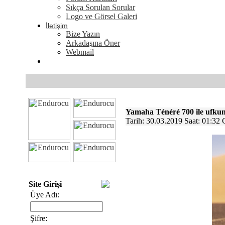
Sıkça Sorulan Sorular
Logo ve Görsel Galeri
İletişim
Bize Yazın
Arkadaşına Öner
Webmail
Yamaha Ténéré 700 ile ufkun 
Tarih: 30.03.2019 Saat: 01:32
Site Girişi
Üye Adı:
Şifre: