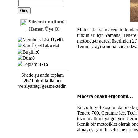
Şifremi unuttum!
Hemen Üye Ol
Motosiklet ve macera tutkunlar
tutkunları için Yamaha, Tenere 
Üyelik
motor.eu/tr adresi üzerinden 27 
Son Üye:
Dakarist
Temmuz ayı sonuna kadar deva
Bugün:
0
Dün:
0
Toplam:
8715
Sitede şu anda toplam
2671
aktif kullanıcı
ve ziyaretçi gezmektedir.
Macera odaklı ergonomi…
En zorlu yol koşulunda bile keş
Tenere 700, Ceramic Ice, Tech B
tozunu attırmaya geliyor. Uzun 
ikonik bir motosiklet olarak ön
almayı yaşam felsefesine dönüştü