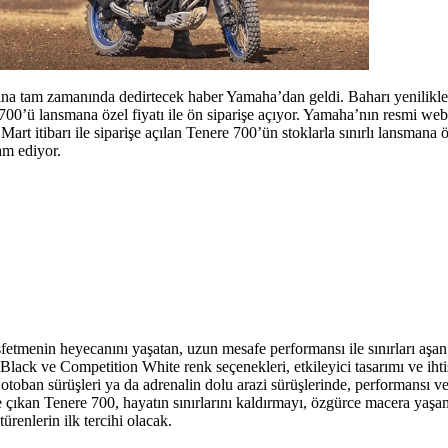
ına tam zamanında dedirtecek haber Yamaha’dan geldi. Baharı yenilikle
700’ü lansmana özel fiyatı ile ön siparişe açıyor. Yamaha’nın resmi we
Mart itibarı ile siparişe açılan Tenere 700’ün stoklarla sınırlı lansmana 
m ediyor.
fetmenin heyecanını yaşatan, uzun mesafe performansı ile sınırları aşan r
lack ve Competition White renk seçenekleri, etkileyici tasarımı ve ihti
otoban sürüşleri ya da adrenalin dolu arazi sürüşlerinde, performansı v
e çıkan Tenere 700, hayatın sınırlarını kaldırmayı, özgürce macera yaşa
renlerin ilk tercihi olacak.