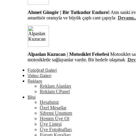
Ahmet Güngör | Bir Tutkudur Enduro!
Atın sanki ev
amartisör oranıyla ve büyük çaplı cant çapıyla
Devamı..
Alpaslan Kuzucan | Motosiklet Felsefesi
Motosiklet sa
motosikletle sağlayanlar vardır. Bir hedefe ulaşmak
Dev
Fotoğraf Galeri
Video Galeri
Reklam
Reklam Alanları
Reklam CPanel
Bilgi
Hesabınız
Özel Mesajlar
Şifremi Unuttum
Hemen Üye Ol
Üye Listesi
Üye Fotoğrafları
Forum Kuralları