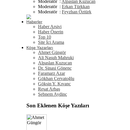
Moderatör :
Alpaslan Kuzucan
Moderatör :
Erkan Türkkan
Moderatör :
Feyzhan Öztürk
Haberler
Haber Arşivi
Haber Önerin
Top 10
Site İçi Arama
Köşe Yazarları
Ahmet Güngör
Ali Nasuh Mahruki
Alpaslan Kuzucan
Dr. Şinasi Gönenç
Faramarz Azar
Gökhan Çervatoğlu
Gökşin Y. Kıvanç
Reşat Arbaş
Şebnem Aydinç
Son Eklenen Köşe Yazıları