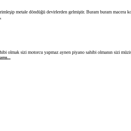
rimleşip metale döndüğü devirlerden gelmiştir. Buram buram macera ko
.
hibi olmak sizi motorcu yapmaz aynen piyano sahibi olmanın sizi müzis
amı...