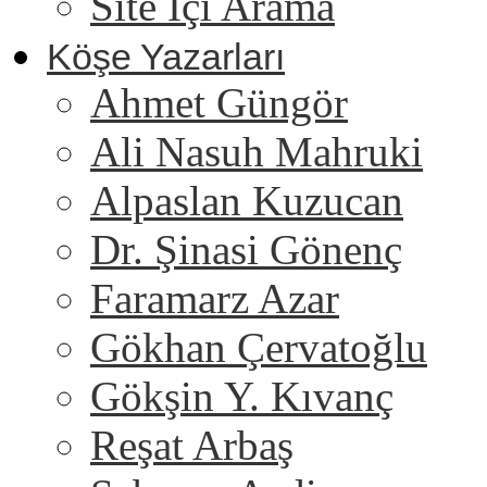
Site İçi Arama
Köşe Yazarları
Ahmet Güngör
Ali Nasuh Mahruki
Alpaslan Kuzucan
Dr. Şinasi Gönenç
Faramarz Azar
Gökhan Çervatoğlu
Gökşin Y. Kıvanç
Reşat Arbaş