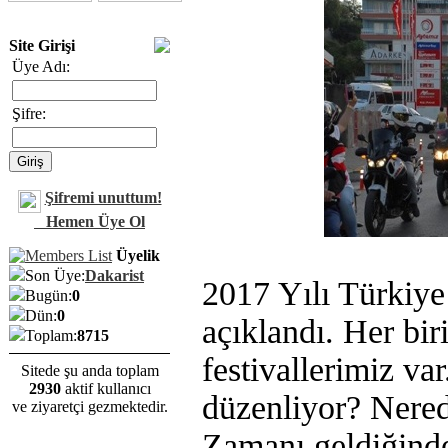
Site Girişi
Üye Adı:
Şifre:
Şifremi unuttum!
Hemen Üye Ol
Üyelik
Son Üye:
Dakarist
2017 Yılı Türkiye
Bugün:
0
Dün:
0
açıklandı. Her bir
Toplam:
8715
festivallerimiz va
Sitede şu anda toplam
2930
aktif kullanıcı
düzenliyor? Nered
ve ziyaretçi gezmektedir.
Zamanı geldiğinde