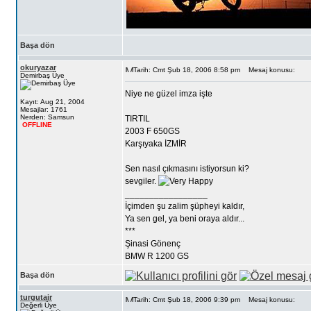
Başa dön
okuryazar
Tarih: Cmt Şub 18, 2006 8:58 pm
Mesaj konusu:
Demirbaş Üye
Niye ne güzel imza işte
Kayıt: Aug 21, 2004
Mesajlar: 1761
Nerden: Samsun
TIRTIL
OFFLINE
2003 F 650GS
Karşıyaka İZMİR
Sen nasıl çıkmasını istiyorsun ki?
sevgiler.
_________________
İçimden şu zalim şüpheyi kaldır,
Ya sen gel, ya beni oraya aldır...
***
Şinasi Gönenç
BMW R 1200 GS
Başa dön
turgutair
Tarih: Cmt Şub 18, 2006 9:39 pm
Mesaj konusu:
Değerli Üye