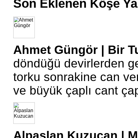
Son Eklenen Köşe Yaz
Ahmet Güngör | Bir T
döndüğü devirlerden g
torku sonrakine can ve
ve büyük çaplı cant ç
Alpaslan Kuzucan | Mo