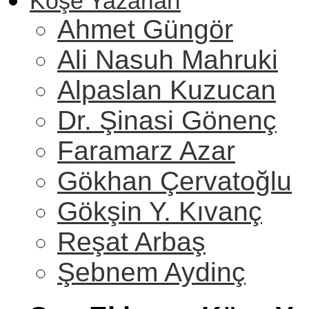
Köşe Yazarları
Ahmet Güngör
Ali Nasuh Mahruki
Alpaslan Kuzucan
Dr. Şinasi Gönenç
Faramarz Azar
Gökhan Çervatoğlu
Gökşin Y. Kıvanç
Reşat Arbaş
Şebnem Aydinç