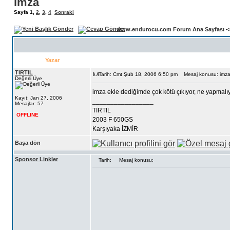
imza
Sayfa
1
,
2
,
3
,
4
Sonraki
www.endurocu.com Forum Ana Sayfası
-
Yazar
TIRTIL
Tarih: Cmt Şub 18, 2006 6:50 pm
Mesaj konusu: imz
Değerli Üye
imza ekle dediğimde çok kötü çıkıyor, ne yapmalıy
Kayıt: Jan 27, 2006
_________________
Mesajlar: 57
TIRTIL
OFFLINE
2003 F 650GS
Karşıyaka İZMİR
Başa dön
Sponsor Linkler
Tarih:
Mesaj konusu: