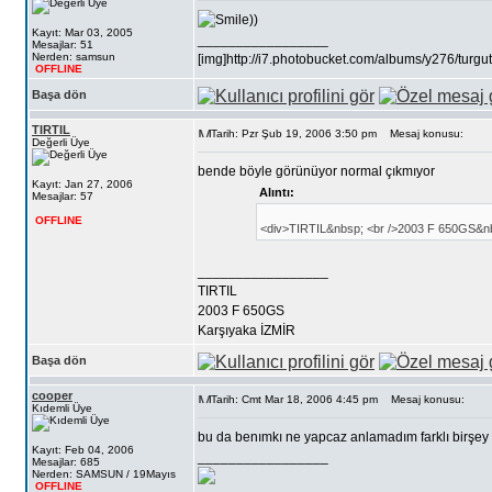
))
Kayıt: Mar 03, 2005
_________________
Mesajlar: 51
Nerden: samsun
[img]http://i7.photobucket.com/albums/y276/turgut
OFFLINE
Başa dön
TIRTIL
Tarih: Pzr Şub 19, 2006 3:50 pm
Mesaj konusu:
Değerli Üye
bende böyle görünüyor normal çıkmıyor
Kayıt: Jan 27, 2006
Alıntı:
Mesajlar: 57
OFFLINE
<div>TIRTIL&nbsp; <br />2003 F 650GS&nb
_________________
TIRTIL
2003 F 650GS
Karşıyaka İZMİR
Başa dön
cooper
Tarih: Cmt Mar 18, 2006 4:45 pm
Mesaj konusu:
Kıdemli Üye
bu da benımkı ne yapcaz anlamadım farklı birşe
Kayıt: Feb 04, 2006
_________________
Mesajlar: 685
Nerden: SAMSUN / 19Mayıs
OFFLINE