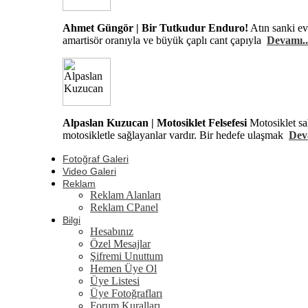
Ahmet Güngör | Bir Tutkudur Enduro!
Atın sanki ev
amartisör oranıyla ve büyük çaplı cant çapıyla
Devamı..
Alpaslan Kuzucan | Motosiklet Felsefesi
Motosiklet sa
motosikletle sağlayanlar vardır. Bir hedefe ulaşmak
Dev
Fotoğraf Galeri
Video Galeri
Reklam
Reklam Alanları
Reklam CPanel
Bilgi
Hesabınız
Özel Mesajlar
Şifremi Unuttum
Hemen Üye Ol
Üye Listesi
Üye Fotoğrafları
Forum Kuralları