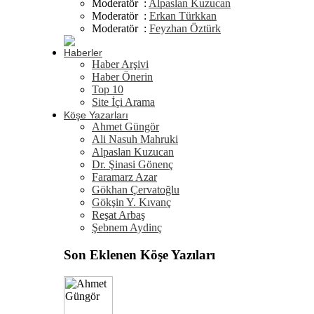
Moderatör :
Alpaslan Kuzucan
Moderatör :
Erkan Türkkan
Moderatör :
Feyzhan Öztürk
Haberler
Haber Arşivi
Haber Önerin
Top 10
Site İçi Arama
Köşe Yazarları
Ahmet Güngör
Ali Nasuh Mahruki
Alpaslan Kuzucan
Dr. Şinasi Gönenç
Faramarz Azar
Gökhan Çervatoğlu
Gökşin Y. Kıvanç
Reşat Arbaş
Şebnem Aydinç
Son Eklenen Köşe Yazıları