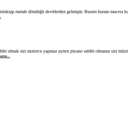
rimleşip metale döndüğü devirlerden gelmiştir. Buram buram macera ko
.
hibi olmak sizi motorcu yapmaz aynen piyano sahibi olmanın sizi müzis
amı...