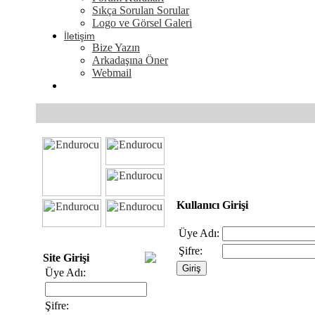
Sıkça Sorulan Sorular
Logo ve Görsel Galeri
İletişim
Bize Yazın
Arkadaşına Öner
Webmail
Kullanıcı Girişi
Üye Adı:
Şifre:
Site Girişi
Üye Adı:
Şifre: