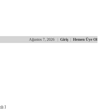
Ağustos 7, 2026
|
Giriş
|
Hemen Üye Ol
ydı
]