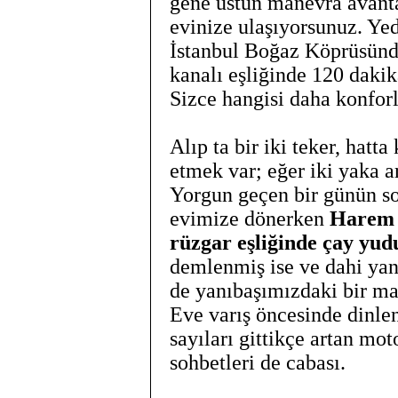
gene üstün manevra avanta
evinize ulaşıyorsunuz. Yed
İstanbul Boğaz Köprüsünd
kanalı eşliğinde 120 daki
Sizce hangisi daha konfor
Alıp ta bir iki teker, hatt
etmek var; eğer iki yaka 
Yorgun geçen bir günün s
evimize dönerken
Harem 
rüzgar eşliğinde çay y
demlenmiş ise ve dahi yan
de yanıbaşımızdaki bir ma
Eve varış öncesinde dinle
sayıları gittikçe artan mot
sohbetleri de cabası.