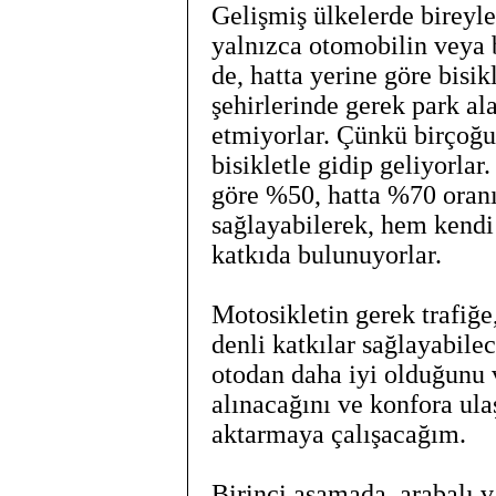
Gelişmiş ülkelerde bireyler
yalnızca otomobilin veya b
de, hatta yerine göre bisik
şehirlerinde gerek park ala
etmiyorlar. Çünkü birçoğu 
bisikletle gidip geliyorlar
göre %50, hatta %70 oranı
sağlayabilerek, hem kendi 
katkıda bulunuyorlar.
Motosikletin gerek trafiğe
denli katkılar sağlayabil
otodan daha iyi olduğunu v
alınacağını ve konfora ula
aktarmaya çalışacağım.
Birinci aşamada, arabalı va