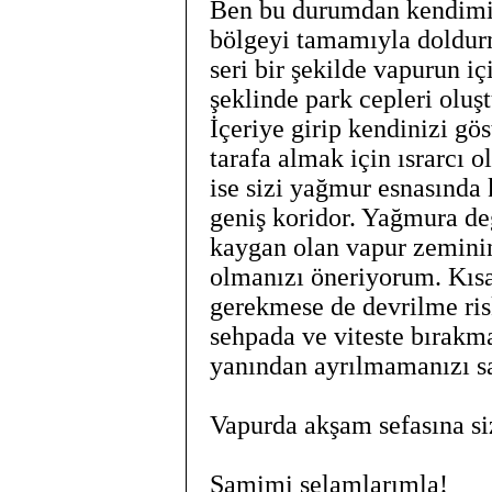
Ben bu durumdan kendimi 
bölgeyi tamamıyla doldurm
seri bir şekilde vapurun iç
şeklinde park cepleri olu
İçeriye girip kendinizi g
tarafa almak için ısrarcı o
ise sizi yağmur esnasında 
geniş koridor. Yağmura de
kaygan olan vapur zemini
olmanızı öneriyorum. Kıs
gerekmese de devrilme ri
sehpada ve viteste bırakm
yanından ayrılmamanızı sa
Vapurda akşam sefasına siz
Samimi selamlarımla!