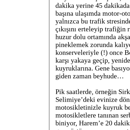
dakika yerine 45 dakikada
başına ulaşımda motor-oto
yalnızca bu trafik stresin
çıkışını erteleyip trafiğin
huzur dolu ortamında akş
pineklemek zorunda kalıyo
konserveleriyle (!) once Bo
karşı yakaya geçip, yenide
kuyruklarına. Gene basıy
giden zaman beyhude…
Pik saatlerde, örneğin Sir
Selimiye’deki evinize dö
motosikletinizle kuyruk 
motosikletlere tanınan ser
biniyor, Harem’e 20 dakik