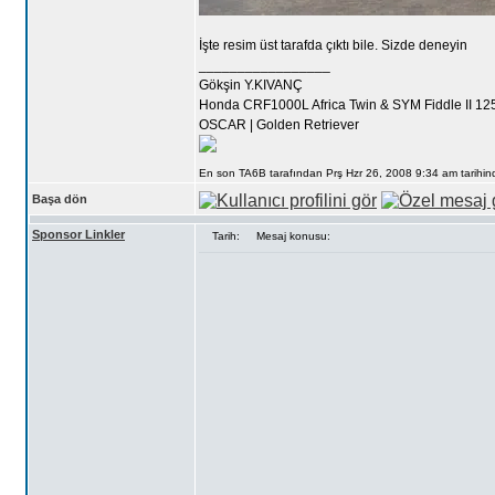
İşte resim üst tarafda çıktı bile. Sizde deneyin
_________________
Gökşin Y.KIVANÇ
Honda CRF1000L Africa Twin & SYM Fiddle II 12
OSCAR | Golden Retriever
En son TA6B tarafından Prş Hzr 26, 2008 9:34 am tarihinde d
Başa dön
Sponsor Linkler
Tarih:
Mesaj konusu: