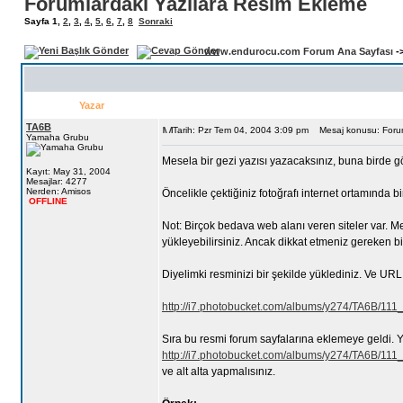
Forumlardaki Yazılara Resim Ekleme
Sayfa
1
,
2
,
3
,
4
,
5
,
6
,
7
,
8
Sonraki
www.endurocu.com Forum Ana Sayfası
-
Yazar
TA6B
Tarih: Pzr Tem 04, 2004 3:09 pm
Mesaj konusu: Forum
Yamaha Grubu
Mesela bir gezi yazısı yazacaksınız, buna birde g
Kayıt: May 31, 2004
Mesajlar: 4277
Nerden: Amisos
Öncelikle çektiğiniz fotoğrafı internet ortamında 
OFFLINE
Not: Birçok bedava web alanı veren siteler var. Me
yükleyebilirsiniz. Ancak dikkat etmeniz gereken bi
Diyelimki resminizi bir şekilde yüklediniz. Ve URL
http://i7.photobucket.com/albums/y274/TA6B/111
Sıra bu resmi forum sayfalarına eklemeye geldi. Y
http://i7.photobucket.com/albums/y274/TA6B/111
ve alt alta yapmalısınız.