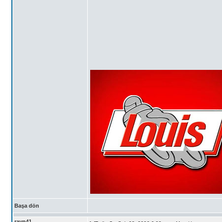
Başa dön
rayn41