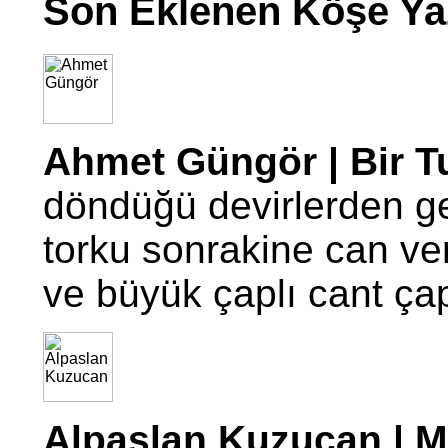
Son Eklenen Köşe Yaz
Ahmet Güngör | Bir T
döndüğü devirlerden g
torku sonrakine can ve
ve büyük çaplı cant ç
Alpaslan Kuzucan | Mo