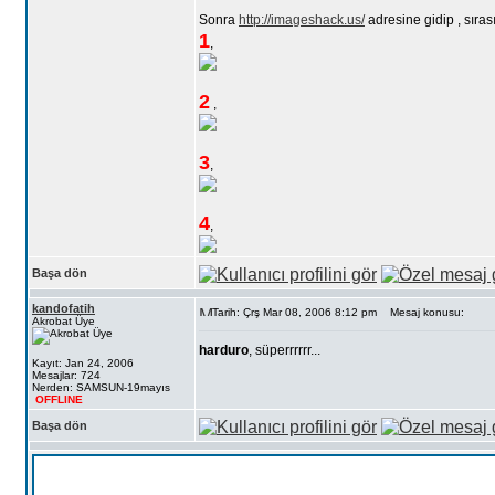
Sonra
http://imageshack.us/
adresine gidip , sıras
1
,
2
,
3
,
4
,
Başa dön
kandofatih
Tarih: Çrş Mar 08, 2006 8:12 pm
Mesaj konusu:
Akrobat Üye
harduro
, süperrrrrr...
Kayıt: Jan 24, 2006
Mesajlar: 724
Nerden: SAMSUN-19mayıs
OFFLINE
Başa dön