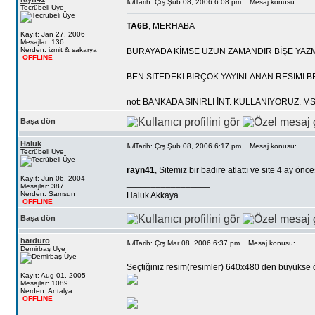
Tarih: Çrş Şub 08, 2006 6:08 pm
Mesaj konusu:
Tecrübeli Üye
TA6B
, MERHABA
Kayıt: Jan 27, 2006
Mesajlar: 136
Nerden: izmit & sakarya
BURAYADA KİMSE UZUN ZAMANDIR BİŞE YAZ
OFFLINE
BEN SİTEDEKİ BİRÇOK YAYINLANAN RESİMİ B
not: BANKADA SINIRLI İNT. KULLANIYORUZ. MS
Başa dön
Haluk
Tarih: Çrş Şub 08, 2006 6:17 pm
Mesaj konusu:
Tecrübeli Üye
rayn41
, Sitemiz bir badire atlattı ve site 4 ay önces
Kayıt: Jun 06, 2004
_________________
Mesajlar: 387
Nerden: Samsun
Haluk Akkaya
OFFLINE
Başa dön
harduro
Tarih: Çrş Mar 08, 2006 6:37 pm
Mesaj konusu:
Demirbaş Üye
Seçtiğiniz resim(resimler) 640x480 den büyükse ö
Kayıt: Aug 01, 2005
Mesajlar: 1089
Nerden: Antalya
OFFLINE