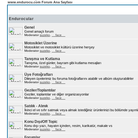
www.endurocu.com Forum Ana Sayfası
Endurocular
Genel
Genel amaçlı forum
Moderator
suzeko
,
__face__
Motosiklet Üzerine
Motosiklet ve motosiklet kültürü üzerine herşey
Moderator
suzeko
,
__face__
Tanışma ve Kutlama
Tanışma, özel günler, bayram gibi kutlama mesajları
Moderator
suzeko
,
__face__
Üye Fotoğrafları
Dileyen üyelerimiz bu foruma fotoğraflarını atabilir ve albüm oluşturabilirler
Moderator
suzeko
,
__face__
Geziler/Toplantılar
Geziler, toplantılar ve diğer organizasyonlar
Moderator
suzeko
,
__face__
Satılık - Alınık
İkinci el ve sıfır satmak veya almak istediğiniz ürünlerinizi bu bölümde yayınla
Moderator
suzeko
,
__face__
Konu Dışı/Off Topic
Konu dışı yazı, hayatın içinden, resim, karikatür, makale vs
Moderator
suzeko
,
__face__
Forumlar