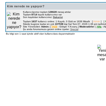
Kim nerede ne yapıyor?
Kullanıcılarımız toplam
128628
mesaj attılar
Toplam
8714
kayıtlı kullanıcımız var
Son kaydolan kullanıcımız:
Dakarist
Toplam
1637
kullanıcı online: 1 Kayıtlı, 0 Gizli ve 1636 Misafir [
Admin
] [
Sitede bugüne kadar en çok
107538
kişi Sal Tem 07, 2026 1:36 pm tarihind
Site Yöneticileri:
Admin:
[
TA6B
- Gökşin Y.Kıvanç ]
Moderatörler:
[
Alfa
- Al
Şu anda forumumuzu gezen online üyeler:
Special
Bu bilgi son 1 saat içinde aktif olan kullanıcılara dayanmaktadır