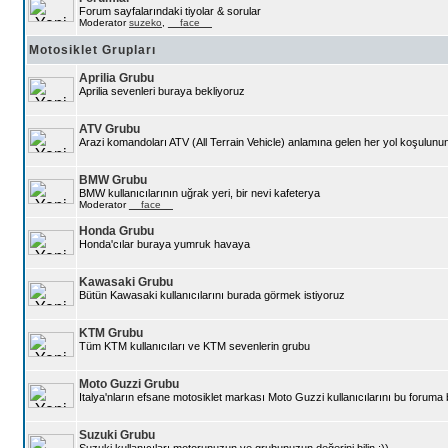
Forum sayfalarındaki tiyolar & sorular
Moderator
suzeko
,
__face__
Motosiklet Grupları
Aprilia Grubu
Aprilia sevenleri buraya bekliyoruz
ATV Grubu
Arazi komandoları ATV (All Terrain Vehicle) anlamına gelen her yol koşulunun a
BMW Grubu
BMW kullanıcılarının uğrak yeri, bir nevi kafeterya
Moderator
__face__
Honda Grubu
Honda'cılar buraya yumruk havaya
Kawasaki Grubu
Bütün Kawasaki kullanıcılarını burada görmek istiyoruz
KTM Grubu
Tüm KTM kullanıcıları ve KTM sevenlerin grubu
Moto Guzzi Grubu
Italya'nların efsane motosiklet markası Moto Guzzi kullanıcılarını bu foruma 
Suzuki Grubu
Suzuki kullanıcıları motorunuzun ve grubunuzun değerini bilin :))