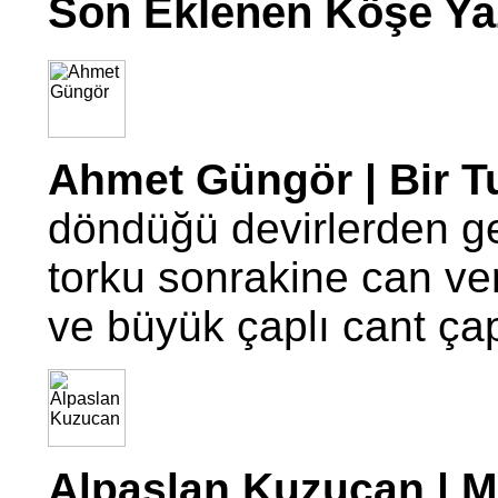
Son Eklenen Köşe Yaz
Ahmet Güngör | Bir T
döndüğü devirlerden g
torku sonrakine can ve
ve büyük çaplı cant ç
Alpaslan Kuzucan | Mo