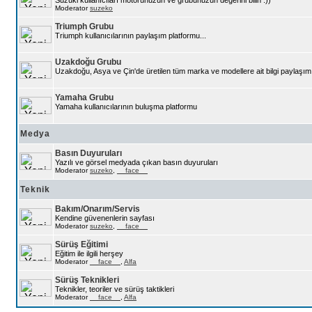
Moderator
suzeko
Triumph Grubu
Triumph kullanıcılarının paylaşım platformu...
Uzakdoğu Grubu
Uzakdoğu, Asya ve Çin'de üretilen tüm marka ve modellere ait bilgi paylaşım
Yamaha Grubu
Yamaha kullanıcılarının buluşma platformu
Medya
Basın Duyuruları
Yazılı ve görsel medyada çıkan basın duyuruları
Moderator
suzeko
,
__face__
Teknik
Bakım/Onarım/Servis
Kendine güvenenlerin sayfası
Moderator
suzeko
,
__face__
Sürüş Eğitimi
Eğitim ile ilgili herşey
Moderator
__face__
,
Alfa
Sürüş Teknikleri
Teknikler, teoriler ve sürüş taktikleri
Moderator
__face__
,
Alfa