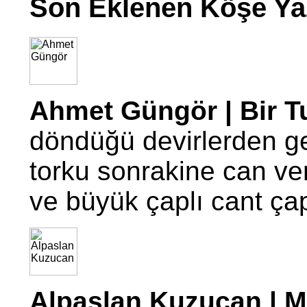
Son Eklenen Köşe Yaz
Ahmet Güngör | Bir T
döndüğü devirlerden g
torku sonrakine can ve
ve büyük çaplı cant ç
Alpaslan Kuzucan | Mo