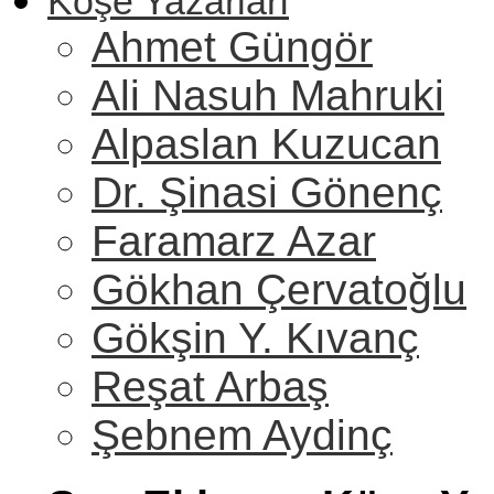
Köşe Yazarları
Ahmet Güngör
Ali Nasuh Mahruki
Alpaslan Kuzucan
Dr. Şinasi Gönenç
Faramarz Azar
Gökhan Çervatoğlu
Gökşin Y. Kıvanç
Reşat Arbaş
Şebnem Aydinç