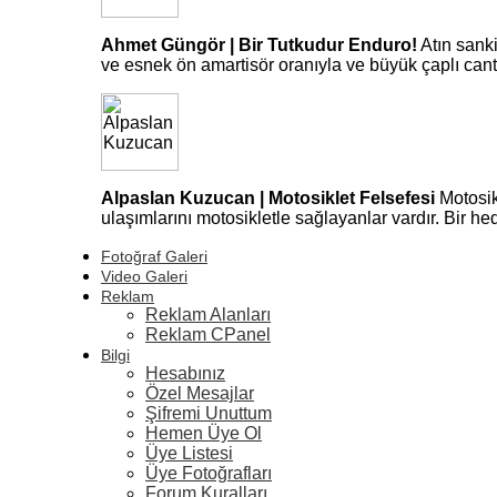
Ahmet Güngör | Bir Tutkudur Enduro!
Atın sank
ve esnek ön amartisör oranıyla ve büyük çaplı can
Alpaslan Kuzucan | Motosiklet Felsefesi
Motosik
ulaşımlarını motosikletle sağlayanlar vardır. Bir 
Fotoğraf Galeri
Video Galeri
Reklam
Reklam Alanları
Reklam CPanel
Bilgi
Hesabınız
Özel Mesajlar
Şifremi Unuttum
Hemen Üye Ol
Üye Listesi
Üye Fotoğrafları
Forum Kuralları