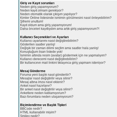
Giriş ve Kayıt sorunları
Neden giriş yapamıyorum?
Neden kayıt olmam gerekiyor?
Neden otomatik olarak çıkışım yapılıyor?
Kimler Online listesinde ismimin görülmesini nasıl önleyebilirim?
Şifremi unuttum!
Kayıt oldum ama giriş yapamıyorum!
Daha önceleri kayıtlıydım ama artık giriş yapamıyorum?!
Kullanıcı Seçenekleri ve Ayarları
Kullanıcı ayarlarımı nasıl değiştirebilirim?
Gösterilen saatler yanlış!
Değişik bir zaman dilimi seçtim ama saatler hala yanlış!
Konuştuğum lisan listede yok!
İsmimin altında resim (avatar) göstermek için ne yapmalıyım?
Kullanıcı derecemi nasıl değiştirebilirim?
Bir kullanıcının mail linkini tıklayınca giriş yapmam isteniyor?
Mesaj Gönderme
Foruma yeni başlık nasıl gönderilir?
Mesajlar nasıl değiştirilir veya silinir?
Mesaj altına imza nasıl eklenir?
Anket nasıl hazırlanır?
Bir anket nasıl değiştirilir veya silinir?
Anketlere neden katılamıyorum?
Bazı forumlara neden ulaşamıyorum?
Biçimlendirme ve Başlık Tipleri
BBCode nedir?
HTML kullanabilir miyim?
Smiley nedir?