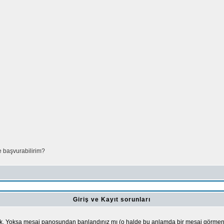
e başvurabilirim?
Giriş ve Kayıt sorunları
ek. Yoksa mesaj panosundan banlandınız mı (o halde bu anlamda bir mesaj görmeniz