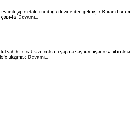
i evrimleşip metale döndüğü devirlerden gelmiştir. Buram buram
t çapıyla
Devamı...
let sahibi olmak sizi motorcu yapmaz aynen piyano sahibi olman
hedefe ulaşmak
Devamı...