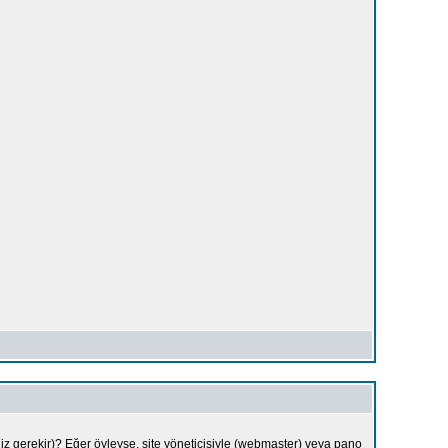
 gerekir)? Eğer öyleyse, site yöneticisiyle (webmaster) veya pano