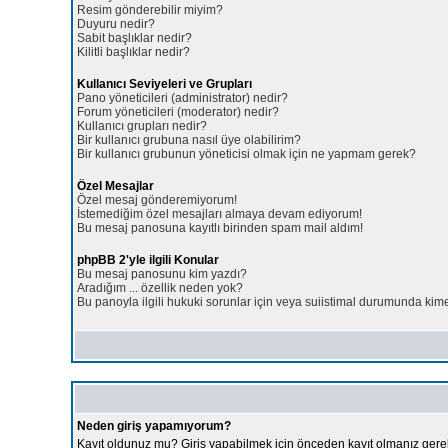
Resim gönderebilir miyim?
Duyuru nedir?
Sabit başlıklar nedir?
Kilitli başlıklar nedir?
Kullanıcı Seviyeleri ve Grupları
Pano yöneticileri (administrator) nedir?
Forum yöneticileri (moderator) nedir?
Kullanıcı grupları nedir?
Bir kullanıcı grubuna nasıl üye olabilirim?
Bir kullanıcı grubunun yöneticisi olmak için ne yapmam gerek?
Özel Mesajlar
Özel mesaj gönderemiyorum!
İstemediğim özel mesajları almaya devam ediyorum!
Bu mesaj panosuna kayıtlı birinden spam mail aldım!
phpBB 2'yle ilgili Konular
Bu mesaj panosunu kim yazdı?
Aradığım ... özellik neden yok?
Bu panoyla ilgili hukuki sorunlar için veya suiistimal durumunda kim
Neden giriş yapamıyorum?
Kayıt oldunuz mu? Giriş yapabilmek için önceden kayıt olmanız ger